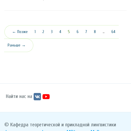
(текущая)
← Позже
1
2
3
4
5
6
7
8
…
64
Раньше →
Найти нас на
© Кафедра теоретической и прикладной лингвистики