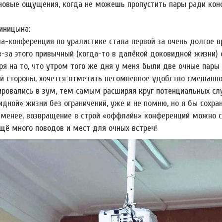
новые ощущения, когда не можешь пропустить пары ради конфе
иницына:
а-конференция по уралистике стала первой за очень долгое 
Из-за этого привычный (когда-то в далёкой доковидной жизни
ря на то, что утром того же дня у меня были две очные пары 
ой стороны, хочется отметить несомненное удобство смешанн
ировались в зум, тем самым расширяя круг потенциальных слу
идной» жизни без ограничений, уже и не помню, но я бы сохр
 менее, возвращение в строй «оффлайн» конференций можно с
щё много поводов и мест для очных встреч!