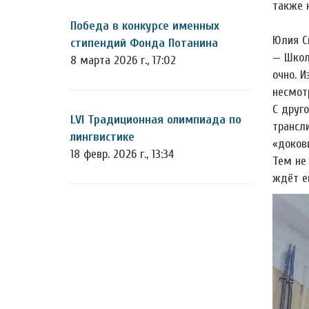
также 
Победа в конкурсе именных
Юлия С
стипендий Фонда Потанина
— Школ
8 марта 2026 г., 17:02
очно. 
несмот
С друг
LVI Традиционная олимпиада по
трансл
лингвистике
«доков
18 февр. 2026 г., 13:34
Тем не
ждёт е