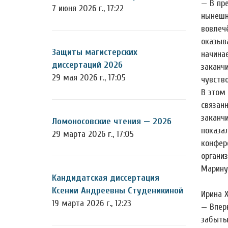
— В пр
7 июня 2026 г., 17:22
нынешн
вовлеч
оказыв
Защиты магистерских
начина
диссертаций 2026
заканч
29 мая 2026 г., 17:05
чувств
В этом
связан
заканч
Ломоносовские чтения — 2026
показа
29 марта 2026 г., 17:05
конфере
органи
Марину
Кандидатская диссертация
Ксении Андреевны Студеникиной
Ирина 
19 марта 2026 г., 12:23
— Впер
забыты