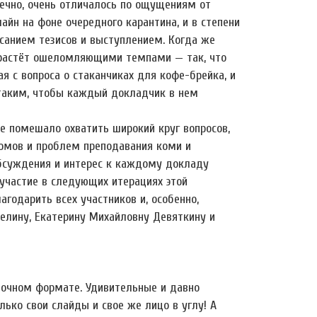
ечно, очень отличалось по ощущениям от
йн на фоне очередного карантина, и в степени
исанием тезисов и выступлением. Когда же
и растёт ошеломляющими темпами — так, что
 с вопроса о стаканчиках для кофе-брейка, и
 таким, чтобы каждый докладчик в нем
не помешало охватить широкий круг вопросов,
иомов и проблем преподавания коми и
обсуждения и интерес к каждому докладу
 участие в следующих итерациях этой
агодарить всех участников и, особенно,
мелину, Екатерину Михайловну Девяткину и
 очном формате. Удивительные и давно
ько свои слайды и свое же лицо в углу! А