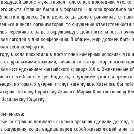
едыдущей школе я участвовал только как докладчик, что, кон
его опыта. Отличия были и в формате — школа проходила онла
ённости в процесс. Одно дело, когда дело ограничивается нап
аешься в числе организаторов, то ощущение ответственност
ешь переживать за всю окружающую действительность, начиная
ивая погодой в дни конференции. В общем, мир должен быть
овал себя комфортно.
 году школа проходила в достаточно камерных условиях, что 
ных с уральскими языками, начиная со статуса карельских ид
ивая исследованием хантыйского словаря XIX в. Оживленные 
ли, что все было не зря. Надеюсь, в будущем удастся принять
нции, которые, я уверен, станут еще лучше. Хотелось бы побл
заторов: Татьяну Борисовну Агранат, Марию Константиновну А
 Васильевну Куцаеву.
Хомченкова:
вые за страшно подумать сколько времени сделали доклад в
е ощущения, когда видишь перед собой живых людей, а не тол