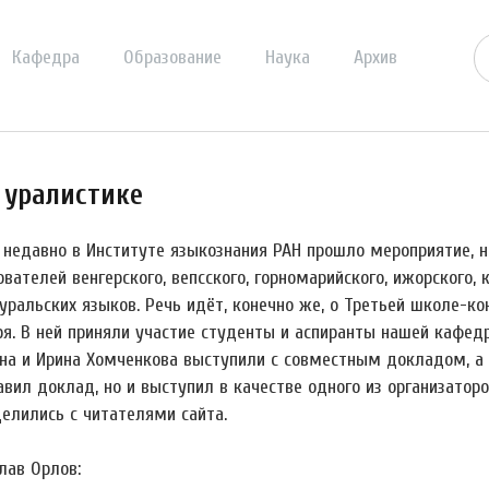
Кафедра
Образование
Наука
Архив
 уралистике
 недавно в Институте языкознания РАН прошло мероприятие, 
вателей венгерского, вепсского, горномарийского, ижорского, 
уральских языков. Речь идёт, конечно же, о Третьей школе-ко
ря. В ней приняли участие студенты и аспиранты нашей кафед
на и Ирина Хомченкова выступили с совместным докладом, а 
авил доклад, но и выступил в качестве одного из организато
делились с читателями сайта.
лав Орлов: