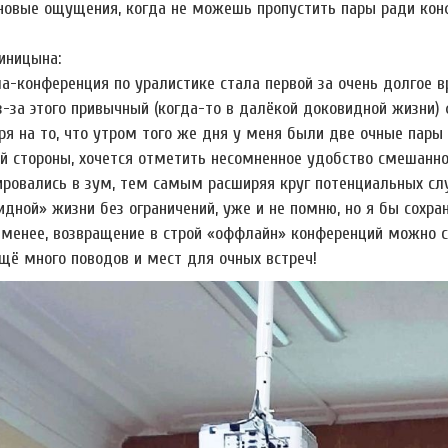
новые ощущения, когда не можешь пропустить пары ради конфе
иницына:
а-конференция по уралистике стала первой за очень долгое 
Из-за этого привычный (когда-то в далёкой доковидной жизни
ря на то, что утром того же дня у меня были две очные пары 
ой стороны, хочется отметить несомненное удобство смешанн
ировались в зум, тем самым расширяя круг потенциальных слу
идной» жизни без ограничений, уже и не помню, но я бы сохр
 менее, возвращение в строй «оффлайн» конференций можно с
щё много поводов и мест для очных встреч!