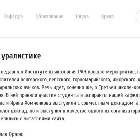
Кафедра
Образование
Наука
Архив
 уралистике
 недавно в Институте языкознания РАН прошло мероприятие, 
вателей венгерского, вепсского, горномарийского, ижорского, 
уральских языков. Речь идёт, конечно же, о Третьей школе-ко
ря. В ней приняли участие студенты и аспиранты нашей кафед
на и Ирина Хомченкова выступили с совместным докладом, а 
авил доклад, но и выступил в качестве одного из организато
делились с читателями сайта.
лав Орлов: