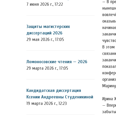
— В пр
7 июня 2026 г., 17:22
нынешн
вовлеч
оказыв
Защиты магистерских
начина
диссертаций 2026
заканч
29 мая 2026 г., 17:05
чувств
В этом
связан
заканч
Ломоносовские чтения — 2026
показа
29 марта 2026 г., 17:05
конфере
органи
Марину
Кандидатская диссертация
Ксении Андреевны Студеникиной
Ирина 
19 марта 2026 г., 12:23
— Впер
забыты