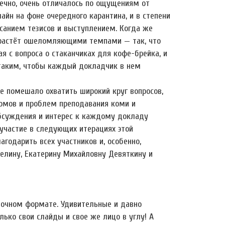
ечно, очень отличалось по ощущениям от
йн на фоне очередного карантина, и в степени
исанием тезисов и выступлением. Когда же
и растёт ошеломляющими темпами — так, что
 с вопроса о стаканчиках для кофе-брейка, и
 таким, чтобы каждый докладчик в нем
не помешало охватить широкий круг вопросов,
иомов и проблем преподавания коми и
обсуждения и интерес к каждому докладу
 участие в следующих итерациях этой
агодарить всех участников и, особенно,
мелину, Екатерину Михайловну Девяткину и
 очном формате. Удивительные и давно
ько свои слайды и свое же лицо в углу! А