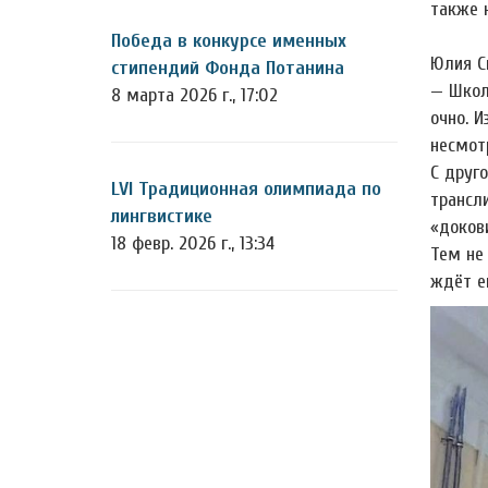
также 
Победа в конкурсе именных
Юлия С
стипендий Фонда Потанина
— Школ
8 марта 2026 г., 17:02
очно. 
несмот
С друг
LVI Традиционная олимпиада по
трансл
лингвистике
«доков
18 февр. 2026 г., 13:34
Тем не
ждёт е