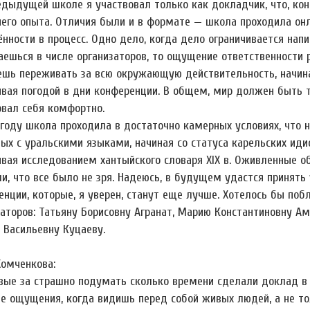
едыдущей школе я участвовал только как докладчик, что, кон
его опыта. Отличия были и в формате — школа проходила онла
ённости в процесс. Одно дело, когда дело ограничивается нап
аешься в числе организаторов, то ощущение ответственност
ешь переживать за всю окружающую действительность, начиная
ивая погодой в дни конференции. В общем, мир должен быть
овал себя комфортно.
 году школа проходила в достаточно камерных условиях, что 
ных с уральскими языками, начиная со статуса карельских ид
ивая исследованием хантыйского словаря XIX в. Оживленные 
ли, что все было не зря. Надеюсь, в будущем удастся принять
нции, которые, я уверен, станут еще лучше. Хотелось бы побл
заторов: Татьяну Борисовну Агранат, Марию Константиновну А
 Васильевну Куцаеву.
Хомченкова:
вые за страшно подумать сколько времени сделали доклад в
е ощущения, когда видишь перед собой живых людей, а не тол