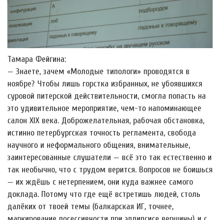
Тамара Фейгина:
— Знаете, зачем «Молодые типологи» проводятся в
ноябре? Чтобы лишь горстка избранных, не убоявшихся
суровой питерской действительности, смогла попасть на
это удивительное мероприятие, чем-то напоминающее
салон XIX века. Доброжелательная, рабочая обстановка,
истинно петербургская точность регламента, свобода
научного и неформального общения, внимательные,
заинтересованные слушатели — всё это так естественно и
так необычно, что с трудом верится. Вопросов не боишься
— их ждёшь с нетерпением, они куда важнее самого
доклада. Потому что где ещё встретишь людей, столь
далёких от твоей темы (балкарская ИГ, точнее,
маркирование посессивности при эллипсисе вершины) и с