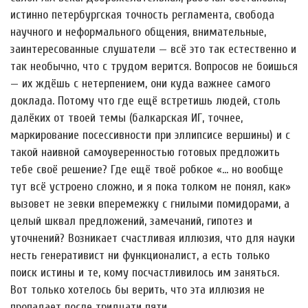
истинно петербургская точность регламента, свобода
научного и неформального общения, внимательные,
заинтересованные слушатели — всё это так естественно и
так необычно, что с трудом верится. Вопросов не боишься
— их ждёшь с нетерпением, они куда важнее самого
доклада. Потому что где ещё встретишь людей, столь
далёких от твоей темы (балкарская ИГ, точнее,
маркирование посессивности при эллипсисе вершины) и с
такой наивной самоуверенностью готовых предложить
тебе своё решение? Где ещё твоё робкое «… но вообще
тут всё устроено сложно, и я пока толком не понял, как»
вызовет не зевки вперемежку с гнилыми помидорами, а
целый шквал предложений, замечаний, гипотез и
уточнений? Возникает счастливая иллюзия, что для науки
несть генеративист ни функционалист, а есть только
поиск истины и те, кому посчастливилось им заняться.
Вот только хотелось бы верить, что эта иллюзия не
пропадает после тридцати пяти.