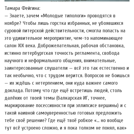
Тамара Фейгина:
— Знаете, зачем «Молодые типологи» проводятся в
ноябре? Чтобы лишь горстка избранных, не убоявшихся
суровой питерской действительности, смогла попасть на
это удивительное мероприятие, чем-то напоминающее
салон XIX века. Доброжелательная, рабочая обстановка,
истинно петербургская точность регламента, свобода
научного и неформального общения, внимательные,
заинтересованные слушатели — всё это так естественно и
так необычно, что с трудом верится. Вопросов не боишься
— их ждёшь с нетерпением, они куда важнее самого
доклада. Потому что где ещё встретишь людей, столь
далёких от твоей темы (балкарская ИГ, точнее,
маркирование посессивности при эллипсисе вершины) и с
такой наивной самоуверенностью готовых предложить
тебе своё решение? Где ещё твоё робкое «… но вообще
тут всё устроено сложно, и я пока толком не понял, как»