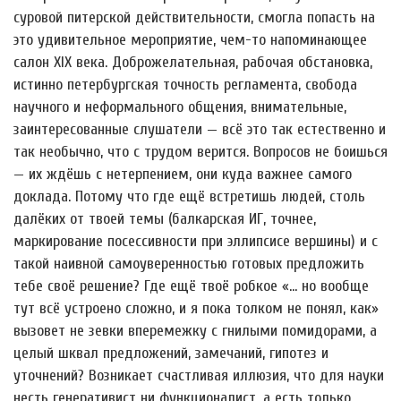
суровой питерской действительности, смогла попасть на
это удивительное мероприятие, чем-то напоминающее
салон XIX века. Доброжелательная, рабочая обстановка,
истинно петербургская точность регламента, свобода
научного и неформального общения, внимательные,
заинтересованные слушатели — всё это так естественно и
так необычно, что с трудом верится. Вопросов не боишься
— их ждёшь с нетерпением, они куда важнее самого
доклада. Потому что где ещё встретишь людей, столь
далёких от твоей темы (балкарская ИГ, точнее,
маркирование посессивности при эллипсисе вершины) и с
такой наивной самоуверенностью готовых предложить
тебе своё решение? Где ещё твоё робкое «… но вообще
тут всё устроено сложно, и я пока толком не понял, как»
вызовет не зевки вперемежку с гнилыми помидорами, а
целый шквал предложений, замечаний, гипотез и
уточнений? Возникает счастливая иллюзия, что для науки
несть генеративист ни функционалист, а есть только