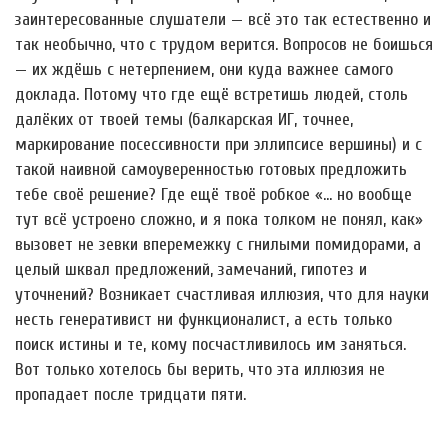
заинтересованные слушатели — всё это так естественно и
так необычно, что с трудом верится. Вопросов не боишься
— их ждёшь с нетерпением, они куда важнее самого
доклада. Потому что где ещё встретишь людей, столь
далёких от твоей темы (балкарская ИГ, точнее,
маркирование посессивности при эллипсисе вершины) и с
такой наивной самоуверенностью готовых предложить
тебе своё решение? Где ещё твоё робкое «… но вообще
тут всё устроено сложно, и я пока толком не понял, как»
вызовет не зевки вперемежку с гнилыми помидорами, а
целый шквал предложений, замечаний, гипотез и
уточнений? Возникает счастливая иллюзия, что для науки
несть генеративист ни функционалист, а есть только
поиск истины и те, кому посчастливилось им заняться.
Вот только хотелось бы верить, что эта иллюзия не
пропадает после тридцати пяти.