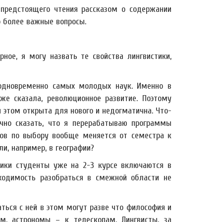
предстоящего чтения рассказом о содержании
о более важные вопросы.
ерное, я могу назвать те свойства лингвистики,
 одновременно самых молодых наук. Именно в
же сказала, революционное развитие. Поэтому
и этом открыта для нового и недогматична. Что-
очно сказать, что я перерабатываю программы
ов по выбору вообще меняется от семестра к
и, например, в географии?
ики студенты уже на 2-3 курсе включаются в
ходимость разобраться в смежной области не
аться с ней в этом могут разве что философия и
м, астрономы – к телескопам. Лингвисты, за