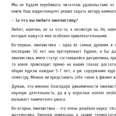
Мы не будем перебивать читателю удовольствие от 
книги. Наш корреспондент решил задать автору намног
– За что вы любите лингвистику?
Любят, конечно, не за что-то, а несмотря на. Но, нав
которые кажутся мне особенно привлекательными.
Во-первых, лингвистика – одна из самых древних и
последние 50 лет она претерпевает бурное, я бы да
лингвистика, имея статус состоявшейся дисциплины, пр
то новое происходит прямо на наших глазах: достат
общих курсов каждые 5-7 лет, а уж содержание курс
семестру. Можно ли представить себе такое в физике ил
Думаю, что именно благодаря динамичности лингвист
научную деятельность, да и у взрослых коллег необ
вызывает панического ужаса.
Во-вторых, лингвистика – это очень дешёвая наука: тяг
математика. Биологи привязаны к своим термостата