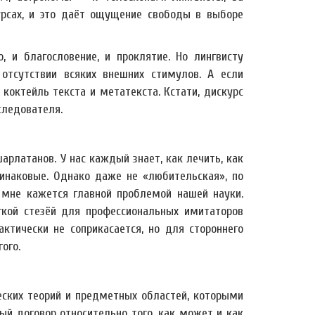
рсах, и это даёт ощущение свободы в выборе
о, и благословение, и проклятие. Но лингвисту
отсутствии всяких внешних стимулов. А если
 коктейль текста и метатекста. Кстати, дискурс
следователя.
арлатанов. У нас каждый знает, как лечить, как
инаковые. Однако даже не «любительская», по
 мне кажется главной проблемой нашей науки.
гкой стезёй для профессиональных имитаторов
ктически не соприкасается, но для стороннего
ого.
еских теорий и предметных областей, которыми
ый договор относительно того, как может и как