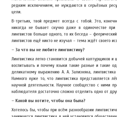
редким исключением, не нуждаются в серьёзных ресу
цели.
В-третьих, твой предмет всегда с тобой. Это, конечн
никогда не бывает скучно даже в одиночестве при 
лингвистов больше одного, то их беседа – феерический
лингвистов ещё никто не изучал – тема ждёт своего ис
– За что вы не любите лингвистику?
Лингвистика легко становится добычей халтурщиков и ш
воспитывать и почему языки такие разные и такие од
деликатному выражению А. А. Зализняка, лингвистика
Намного хуже то, что лингвистика представляется лё
научной деятельности. Научное сообщество с ними пра
наблюдателя достаточно сложно отделить одно от друг
– Какой вы хотите, чтобы она была?
Хотелось бы, чтобы при всём разнообразии лингвистич
занимается лингвистика, в ней установился общественн