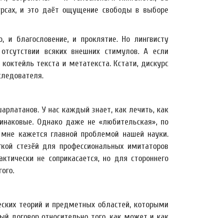
рсах, и это даёт ощущение свободы в выборе
о, и благословение, и проклятие. Но лингвисту
отсутствии всяких внешних стимулов. А если
 коктейль текста и метатекста. Кстати, дискурс
следователя.
арлатанов. У нас каждый знает, как лечить, как
инаковые. Однако даже не «любительская», по
 мне кажется главной проблемой нашей науки.
гкой стезёй для профессиональных имитаторов
ктически не соприкасается, но для стороннего
ого.
еских теорий и предметных областей, которыми
ый договор относительно того, как может и как