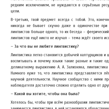
редким исключением, не нуждаются в серьёзных ресу
цели.
В-третьих, твой предмет всегда с тобой. Это, конечн
никогда не бывает скучно даже в одиночестве при 
лингвистов больше одного, то их беседа – феерический
лингвистов ещё никто не изучал – тема ждёт своего ис
– За что вы не любите лингвистику?
Лингвистика легко становится добычей халтурщиков и ш
воспитывать и почему языки такие разные и такие од
деликатному выражению А. А. Зализняка, лингвистика
Намного хуже то, что лингвистика представляется лё
научной деятельности. Научное сообщество с ними пра
наблюдателя достаточно сложно отделить одно от друг
– Какой вы хотите, чтобы она была?
Хотелось бы, чтобы при всём разнообразии лингвистич
занимается лингвистика, в ней установился общественн