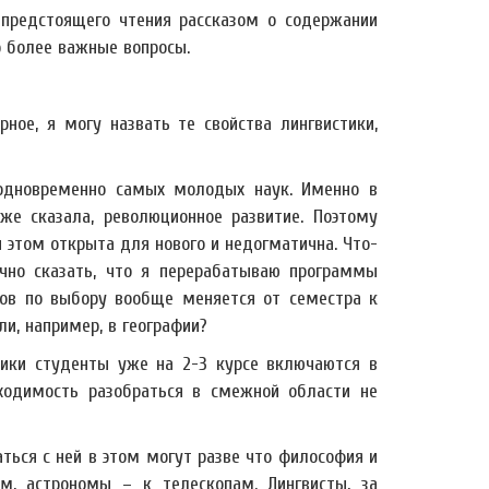
предстоящего чтения рассказом о содержании
о более важные вопросы.
ерное, я могу назвать те свойства лингвистики,
 одновременно самых молодых наук. Именно в
же сказала, революционное развитие. Поэтому
и этом открыта для нового и недогматична. Что-
очно сказать, что я перерабатываю программы
ов по выбору вообще меняется от семестра к
и, например, в географии?
ики студенты уже на 2-3 курсе включаются в
ходимость разобраться в смежной области не
аться с ней в этом могут разве что философия и
м, астрономы – к телескопам. Лингвисты, за