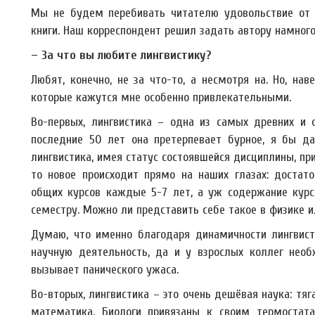
Мы не будем перебивать читателю удовольствие от 
книги. Наш корреспондент решил задать автору намног
– За что вы любите лингвистику?
Любят, конечно, не за что-то, а несмотря на. Но, нав
которые кажутся мне особенно привлекательными.
Во-первых, лингвистика – одна из самых древних и
последние 50 лет она претерпевает бурное, я бы да
лингвистика, имея статус состоявшейся дисциплины, пр
то новое происходит прямо на наших глазах: достат
общих курсов каждые 5-7 лет, а уж содержание курс
семестру. Можно ли представить себе такое в физике ил
Думаю, что именно благодаря динамичности лингвист
научную деятельность, да и у взрослых коллег необ
вызывает панического ужаса.
Во-вторых, лингвистика – это очень дешёвая наука: тяг
математика. Биологи привязаны к своим термостата