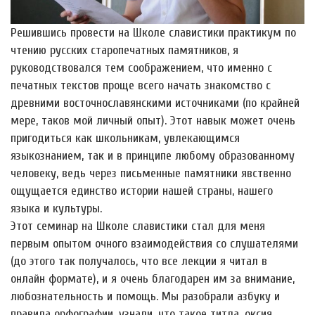
Решившись провести на Школе славистики практикум по
чтению русских старопечатных памятников, я
руководствовался тем соображением, что именно с
печатных текстов проще всего начать знакомство с
древними восточнославянскими источниками (по крайней
мере, таков мой личный опыт). Этот навык может очень
пригодиться как школьникам, увлекающимся
языкознанием, так и в принципе любому образованному
человеку, ведь через письменные памятники явственно
ощущается единство истории нашей страны, нашего
языка и культуры.
Этот семинар на Школе славистики стал для меня
первым опытом очного взаимодействия со слушателями
(до этого так получалось, что все лекции я читал в
онлайн формате), и я очень благодарен им за внимание,
любознательность и помощь. Мы разобрали азбуку и
правила орфографии, узнали, что такое титла, оксия,