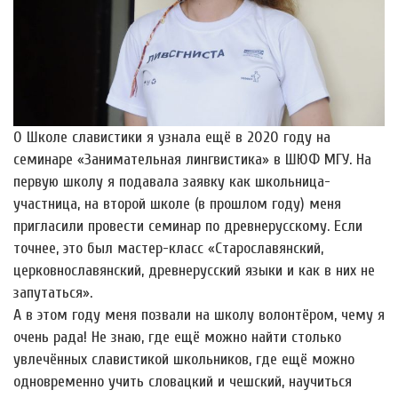
О Школе славистики я узнала ещё в 2020 году на
семинаре «Занимательная лингвистика» в ШЮФ МГУ. На
первую школу я подавала заявку как школьница-
участница, на второй школе (в прошлом году) меня
пригласили провести семинар по древнерусскому. Если
точнее, это был мастер-класс «Старославянский,
церковнославянский, древнерусский языки и как в них не
запутаться».
А в этом году меня позвали на школу волонтёром, чему я
очень рада! Не знаю, где ещё можно найти столько
увлечëнных славистикой школьников, где ещё можно
одновременно учить словацкий и чешский, научиться