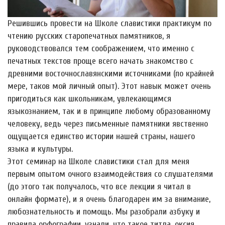
Решившись провести на Школе славистики практикум по
чтению русских старопечатных памятников, я
руководствовался тем соображением, что именно с
печатных текстов проще всего начать знакомство с
древними восточнославянскими источниками (по крайней
мере, таков мой личный опыт). Этот навык может очень
пригодиться как школьникам, увлекающимся
языкознанием, так и в принципе любому образованному
человеку, ведь через письменные памятники явственно
ощущается единство истории нашей страны, нашего
языка и культуры.
Этот семинар на Школе славистики стал для меня
первым опытом очного взаимодействия со слушателями
(до этого так получалось, что все лекции я читал в
онлайн формате), и я очень благодарен им за внимание,
любознательность и помощь. Мы разобрали азбуку и
правила орфографии, узнали, что такое титла, оксия,