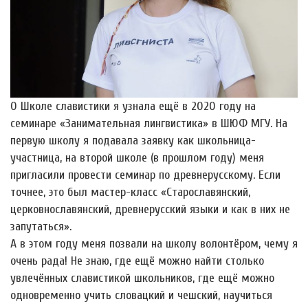
О Школе славистики я узнала ещё в 2020 году на
семинаре «Занимательная лингвистика» в ШЮФ МГУ. На
первую школу я подавала заявку как школьница-
участница, на второй школе (в прошлом году) меня
пригласили провести семинар по древнерусскому. Если
точнее, это был мастер-класс «Старославянский,
церковнославянский, древнерусский языки и как в них не
запутаться».
А в этом году меня позвали на школу волонтёром, чему я
очень рада! Не знаю, где ещё можно найти столько
увлечëнных славистикой школьников, где ещё можно
одновременно учить словацкий и чешский, научиться