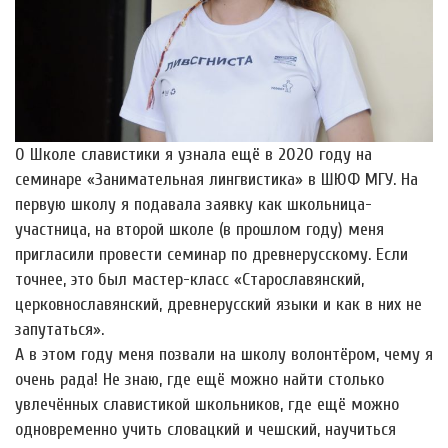
О Школе славистики я узнала ещё в 2020 году на
семинаре «Занимательная лингвистика» в ШЮФ МГУ. На
первую школу я подавала заявку как школьница-
участница, на второй школе (в прошлом году) меня
пригласили провести семинар по древнерусскому. Если
точнее, это был мастер-класс «Старославянский,
церковнославянский, древнерусский языки и как в них не
запутаться».
А в этом году меня позвали на школу волонтёром, чему я
очень рада! Не знаю, где ещё можно найти столько
увлечëнных славистикой школьников, где ещё можно
одновременно учить словацкий и чешский, научиться