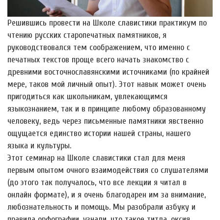
Решившись провести на Школе славистики практикум по
чтению русских старопечатных памятников, я
руководствовался тем соображением, что именно с
печатных текстов проще всего начать знакомство с
древними восточнославянскими источниками (по крайней
мере, таков мой личный опыт). Этот навык может очень
пригодиться как школьникам, увлекающимся
языкознанием, так и в принципе любому образованному
человеку, ведь через письменные памятники явственно
ощущается единство истории нашей страны, нашего
языка и культуры.
Этот семинар на Школе славистики стал для меня
первым опытом очного взаимодействия со слушателями
(до этого так получалось, что все лекции я читал в
онлайн формате), и я очень благодарен им за внимание,
любознательность и помощь. Мы разобрали азбуку и
правила орфографии, узнали, что такое титла, оксия,