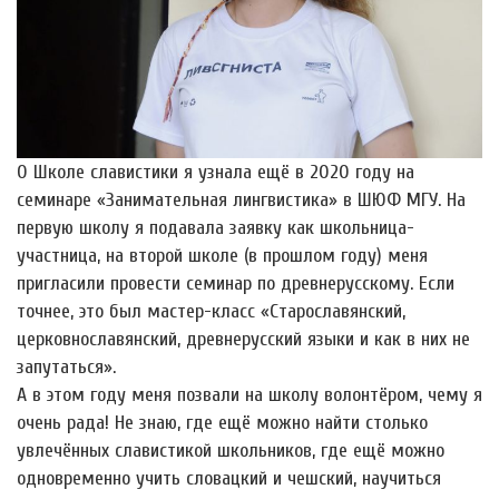
О Школе славистики я узнала ещё в 2020 году на
семинаре «Занимательная лингвистика» в ШЮФ МГУ. На
первую школу я подавала заявку как школьница-
участница, на второй школе (в прошлом году) меня
пригласили провести семинар по древнерусскому. Если
точнее, это был мастер-класс «Старославянский,
церковнославянский, древнерусский языки и как в них не
запутаться».
А в этом году меня позвали на школу волонтёром, чему я
очень рада! Не знаю, где ещё можно найти столько
увлечëнных славистикой школьников, где ещё можно
одновременно учить словацкий и чешский, научиться