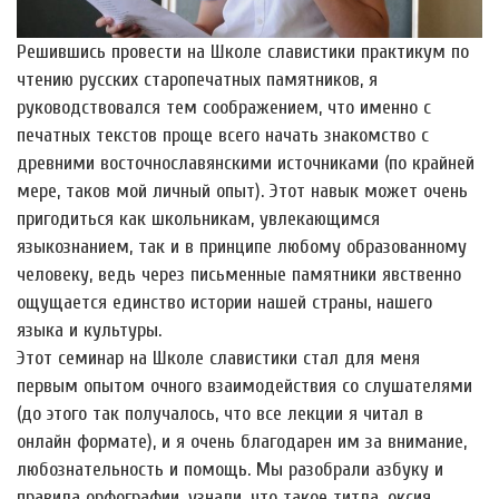
Решившись провести на Школе славистики практикум по
чтению русских старопечатных памятников, я
руководствовался тем соображением, что именно с
печатных текстов проще всего начать знакомство с
древними восточнославянскими источниками (по крайней
мере, таков мой личный опыт). Этот навык может очень
пригодиться как школьникам, увлекающимся
языкознанием, так и в принципе любому образованному
человеку, ведь через письменные памятники явственно
ощущается единство истории нашей страны, нашего
языка и культуры.
Этот семинар на Школе славистики стал для меня
первым опытом очного взаимодействия со слушателями
(до этого так получалось, что все лекции я читал в
онлайн формате), и я очень благодарен им за внимание,
любознательность и помощь. Мы разобрали азбуку и
правила орфографии, узнали, что такое титла, оксия,