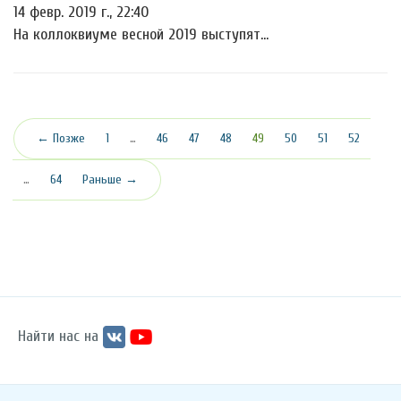
14 февр. 2019 г., 22:40
На коллоквиуме весной 2019 выступят...
(текущая)
← Позже
1
…
46
47
48
49
50
51
52
…
64
Раньше →
Найти нас на