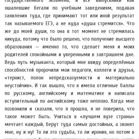
государственного экзамена, и все выпускники как
ошалевшие бегали по учебным заведениям, подавая
заявления туда, где принимают тот или иной результат
так называемого ЕГЭ, а не куда «душа стремится». Что
же до моей души, то она в тот момент не стремилась
никуда, потому что было решено, что получение высшего
образования — именно то, что сделает меня и моих
родителей спокойными и уверенными в завтрашнем дне.
Ведь путь музыканта, который мне ввиду определённых
способностей пророчили мои педагоги, коллеги и друзья,
«тернист, полон непредсказуемости и материально
неустойчив». И так вышло, что я имела отличные баллы
по русскому, английскому и математике и написала
вступительный по английскому тоже неплохо. Когда мне
позвонили и сказали, что я прошла, я не поверила, что
такое может быть. Учиться в «лучшем вузе страны»
мечтает каждый, берут туда самых достойных, а звонят
мне, ну и ну! То ли это судьба, то ли ирония, но потом в