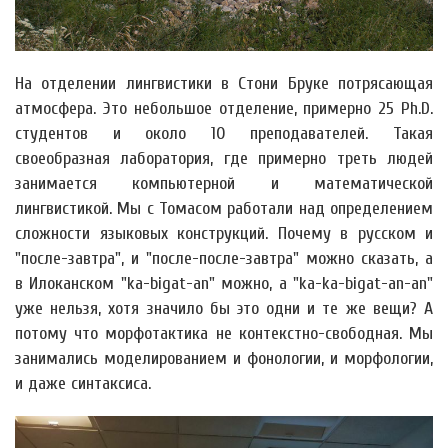
На отделении лингвистики в Стони Бруке потрясающая
атмосфера. Это небольшое отделение, примерно 25 Ph.D.
студентов и около 10 преподавателей. Такая
своеобразная лаборатория, где примерно треть людей
занимается компьютерной и математической
лингвистикой. Мы с Томасом работали над определением
сложности языковых конструкций. Почему в русском и
"после-завтра", и "после-после-завтра" можно сказать, а
в Илоканском "ka-bigat-an" можно, а "ka-ka-bigat-an-an"
уже нельзя, хотя значило бы это одни и те же вещи? А
потому что морфотактика не контекстно-свободная. Мы
занимались моделированием и фонологии, и морфологии,
и даже синтаксиса.