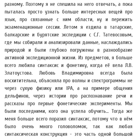
разному. Поэтому я не спешила на него отвечать, а пока
пыталась просто узнать больше интересных вещей про
язык, про связанные с ним области, ну и пережить
экзаменационные сессии. Летом я ездила в татарские,
балкарские и бурятские экспедиции с С.Г. Татевосовым,
где мы собирали и анализировали данные, наслаждались
природой и были глубоко погружены в разнообразие
активной экспедиционной жизни. Из предметов, я больше
всего любила синтаксис и фонетику, когда её вела Л.В.
Златоустова. Любовь Владимировна всегда была
восхитительна, объясняла про волны и спектрограммы не
через сухую физику или IPA, а на примере общения
дельфинов, через истории про распознавание речи и
рассказы про первые фонетические эксперименты. Мы
были последними, кого она успела обучить... Тогда же
меня больше всего поразил синтаксис, потому что в нём
было очень много головоломок, так как любая
синтаксическая конструкция - это часть одной большой