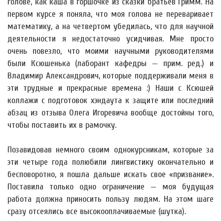
голове, как каша в горшочке из сказки братьев Гримм. На
первом курсе я поняла, что моя голова не переваривает
математику, а на четвертом убедилась, что для научной
деятельности я недостаточно усидчивая. Мне просто
очень повезло, что моими научными руководителями
были Ксюшенька (лаборант кафедры — прим. ред.) и
Владимир Александрович, которые поддерживали меня в
эти трудные и прекрасные времена :) Наши с Ксюшей
коллажи с подготовок хэндаута к защите или последний
абзац из отзыва Олега Игоревича вообще достойны того,
чтобы поставить их в рамочку.
Позавидовав немного своим однокурсникам, которые за
эти четыре года полюбили лингвистику окончательно и
бесповоротно, я пошла дальше искать свое «призвание».
Поставила только одно ограничение — моя будущая
работа должна приносить пользу людям. На этом шаге
сразу отсеялись все высокооплачиваемые (шутка).