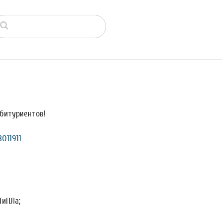
битуриентов!
011911
ТиПЛа;