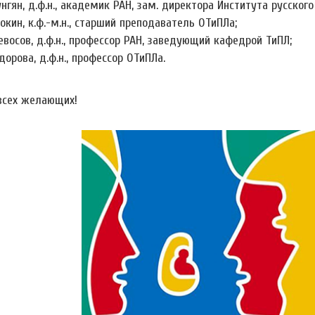
унгян, д.ф.н., академик РАН, зам. директора Института русског
рокин, к.ф.-м.н., старший преподаватель ОТиПЛа;
тевосов, д.ф.н., профессор РАН, заведующий кафедрой ТиПЛ;
дорова, д.ф.н., профессор ОТиПЛа.
сех желающих!