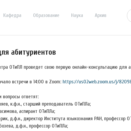
Кафедра
Образование
Наука
Архив
для абитуриентов
втра ОТиПЛ проведет свою первую онлайн-консультацию для а
чало встречи в 14:00 в Zoom:
https://us02web.zoom.us/j/82098
и вопросы ответят:
ляев, к.ф.н., старший преподаватель ОТиПЛа;
расимова, аспирант ОТиПЛа;
брик, д.ф.н., директор Института языкознания РАН, профессор О
бозева, д.ф.н., профессор ОТиПЛа;