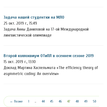
Задача нашей студентки на МЛО
25 окт. 2019 г., 15:49
Задача Анны Даниловой на 17-ой Международной
лингвистической олимпиаде
Второй коллоквиум ОТиПЛ в осеннем сезоне 2019
15 окт. 2019 г., 13:10
Доклад Мартина Хаспельмата «The efficiency theory of
asymmetric coding: An overview»
(текущая)
← Позже
1
…
44
45
46
47
48
49
50