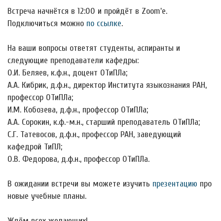
Встреча начнётся в 12:00 и пройдёт в Zoom'е.
Подключиться можно
по ссылке
.
На ваши вопросы ответят студенты, аспиранты и
следующие преподаватели кафедры:
О.И. Беляев, к.ф.н., доцент ОТиПЛа;
А.А. Кибрик, д.ф.н., директор Института языкознания РАН,
профессор ОТиПЛа;
И.М. Кобозева, д.ф.н., профессор ОТиПЛа;
А.А. Сорокин, к.ф.-м.н., старший преподаватель ОТиПЛа;
С.Г. Татевосов, д.ф.н., профессор РАН, заведующий
кафедрой ТиПЛ;
О.В. Федорова, д.ф.н., профессор ОТиПЛа.
В ожидании встречи вы можете изучить
презентацию
про
новые учебные планы.
Ждём всех желающих!