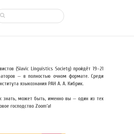
тов (Slavic Linguistics Society) пройдёт 19–21
заторов — в полностью очном формате. Среди
титута языкознания РАН А. А. Кибрик.
ак знать, может быть, именно вы — один из тех
овое господство Zoom’а!