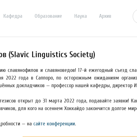
Кафедра
Образование
Наука
Архив
(Slavic Linguistics Society)
ю славянофилов и славяноведов! 17-й ежегодный съезд славис
ря 2022 года в Саппоро, по осторожным ожиданиям органи
шённых докладчиков — профессор нашей кафедры, директор Инс
тезисов открыт до 31 марта 2022 года, подавайте заявки! К
вчиков, для кого на осеннем Хоккайдо закончится долгое мир
дробности — на
сайте конференции
.