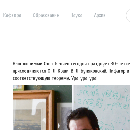
Кафедра
Образование
Наука
Архив
Наш любимый Олег Беляев сегодня празднует 30-летие.
присоединяются О. Л. Коши, В. Я. Буняковский, Пифагор
соответствующую теорему. Ура-ура-ура!