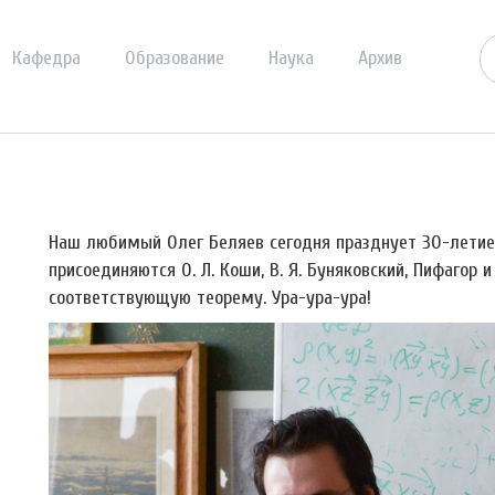
Кафедра
Образование
Наука
Архив
Наш любимый Олег Беляев сегодня празднует 30-летие.
присоединяются О. Л. Коши, В. Я. Буняковский, Пифагор
соответствующую теорему. Ура-ура-ура!