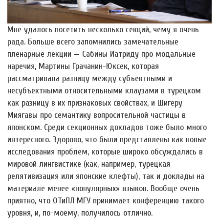
Мне удалось посетить несколько секций, чему я очень
рада. Больше всего запомнились замечательные
пленарные лекции — Сабины Иатриду про модальные
наречия, Мартины Грачанин-Юкcек, которая
рассматривала разницу между субъектными и
несубъектными относительными клаузами в турецком
как разницу в их признаковых свойствах, и Шигеру
Миягавы про семантику вопросительной частицы в
японском. Среди секционных докладов тоже было много
интересного. Здорово, что были представлены как новые
исследования проблем, которые широко обсуждались в
мировой лингвистике (как, например, турецкая
релятивизация или японские клефты), так и доклады на
материале менее «популярных» языков. Вообще очень
приятно, что ОТиПЛ МГУ принимает конференцию такого
уровня, и, по-моему, получилось отлично.