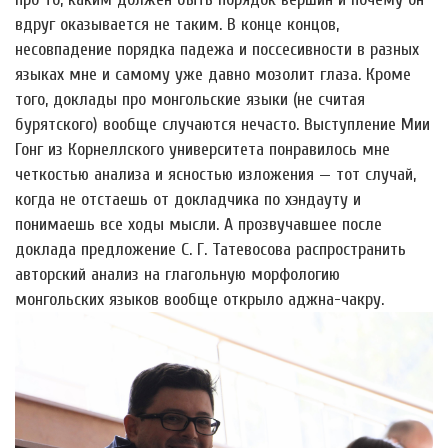
вдруг оказывается не таким. В конце концов,
несовпадение порядка падежа и поссесивности в разных
языках мне и самому уже давно мозолит глаза. Кроме
того, доклады про монгольские языки (не считая
бурятского) вообще случаются нечасто. Выступление Мии
Гонг из Корнеллского университета понравилось мне
четкостью анализа и ясностью изложения — тот случай,
когда не отстаешь от докладчика по хэндауту и
понимаешь все ходы мысли. А прозвучавшее после
доклада предложение С. Г. Татевосова распространить
авторский анализ на глагольную морфологию
монгольских языков вообще открыло аджна-чакру.