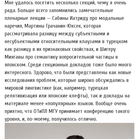
Мне удалось посетить несколько секций, чему я очень
рада. Больше всего запомнились замечательные
пленарные лекции — Сабины Иатриду про модальные
наречия, Мартины Грачанин-Юкcек, которая
рассматривала разницу между субъектными и
несубъектными относительными клаузами в турецком
как разницу в их признаковых свойствах, и Шигеру
Миягавы про семантику вопросительной частицы в
японском. Среди секционных докладов тоже было много
интересного. Здорово, что были представлены как новые
исследования проблем, которые широко обсуждались в
мировой лингвистике (как, например, турецкая
релятивизация или японские клефты), так и доклады на
материале менее «популярных» языков. Вообще очень
приятно, что ОТиПЛ МГУ принимает конференцию такого
уровня, и, по-моему, получилось отлично.