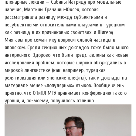
пленарные лекции — Сабины Иатриду про модальные
наречия, Мартины Грачанин-Юкcек, которая
рассматривала разницу между субъектными и
несубъектными относительными клаузами в турецком
как разницу в их признаковых свойствах, и Шигеру
Миягавы про семантику вопросительной частицы в
японском. Среди секционных докладов тоже было много
интересного. Здорово, что были представлены как новые
исследования проблем, которые широко обсуждались в
мировой лингвистике (как, например, турецкая
релятивизация или японские клефты), так и доклады на
материале менее «популярных» языков. Вообще очень
приятно, что ОТиПЛ МГУ принимает конференцию такого
уровня, и, по-моему, получилось отлично.