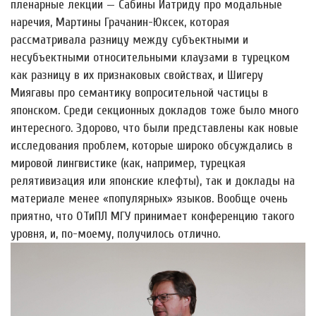
пленарные лекции — Сабины Иатриду про модальные
наречия, Мартины Грачанин-Юкcек, которая
рассматривала разницу между субъектными и
несубъектными относительными клаузами в турецком
как разницу в их признаковых свойствах, и Шигеру
Миягавы про семантику вопросительной частицы в
японском. Среди секционных докладов тоже было много
интересного. Здорово, что были представлены как новые
исследования проблем, которые широко обсуждались в
мировой лингвистике (как, например, турецкая
релятивизация или японские клефты), так и доклады на
материале менее «популярных» языков. Вообще очень
приятно, что ОТиПЛ МГУ принимает конференцию такого
уровня, и, по-моему, получилось отлично.