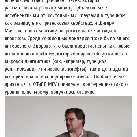
наречия, Мартины Грачанин-Юкcек, которая
рассматривала разницу между субъектными и
несубъектными относительными клаузами в турецком
как разницу в их признаковых свойствах, и Шигеру
Миягавы про семантику вопросительной частицы в
японском. Среди секционных докладов тоже было много
интересного. Здорово, что были представлены как новые
исследования проблем, которые широко обсуждались в
мировой лингвистике (как, например, турецкая
релятивизация или японские клефты), так и доклады на
материале менее «популярных» языков. Вообще очень
приятно, что ОТиПЛ МГУ принимает конференцию такого
уровня, и, по-моему, получилось отлично.