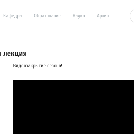
Кафедра
Образование
Наука
Архив
я лекция
Видеозакрытие сезона!