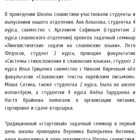
В проведении Школы славистики участвовали студенты и
выпускники нашего отделения: Аня Алхазова, студентка 4
курса, совместно с Арсением Сафиным (студентом 2
курса славянского отделения) провела задачный семинар
«Лингвистические задачи на славянские языки». Петя
Федосов, студент 2 курса, проводил факультатив
«Системы стихосложения в славянских языках», студент 2
курса Илья Гриценко совместно с Ниязом Киреевым вёл
факультатив «Славянские тексты еврейским письмом».
Маша Сатина, также студентка 2 курса, была на школе
волонтёром, а студентки 4 курса Алёна Заруднева и
Настя Крайнова помогали в организации питания,
сортировке и сдаче вторсырья.
Традиционный «стартовый» задачный семинар в первый
день школы проводила Вероника Валерьевна Антонюк,
наша выпускница и член оргкомитета Школы славистики,