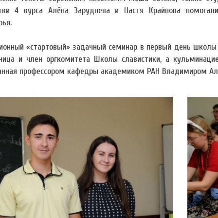
тки 4 курса Алёна Заруднева и Настя Крайнова помогали
рья.
ионный «стартовый» задачный семинар в первый день школы 
ница и член оргкомитета Школы славистики, а кульминаци
анная профессором кафедры академиком РАН Владимиром Ал