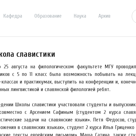
Кафедра
Образование
Наука
Архив
кола славистики
о 25 августа на филологическом факультете МГУ проводил
иков с 5 по 11 класс была возможность побывать на лекц
-классах и практикумах, выступить на конференции и, конеч
нных лингвистикой и славянской филологией ребят.
едении Школы славистики участвовали студенты и выпускники
 совместно с Арсением Сафиным (студентом 2 курса славя
истические задачи на славянские языки». Петя Федосов, ст
ложения в славянских языках», студент 2 курса Илья Гриценк
нские тексты еврейским письмом». Маша Сатина, также сту