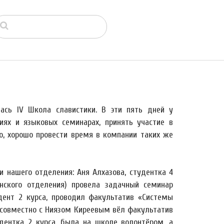
ась IV Школа славистики. В эти пять дней у
иях и языковых семинарах, принять участие в
но, хорошо провести время в компании таких же
 нашего отделения: Аня Алхазова, студентка 4
нского отделения) провела задачный семинар
удент 2 курса, проводил факультатив «Системы
о совместно с Ниязом Киреевым вёл факультатив
дентка 2 курса, была на школе волонтёром, а