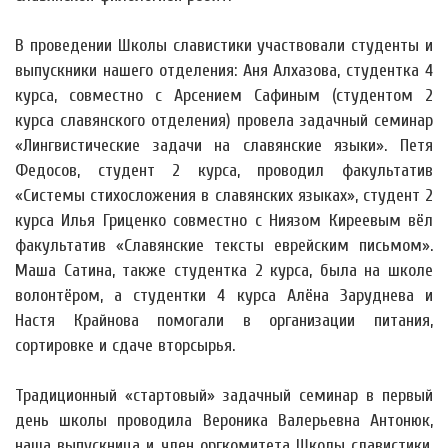
В проведении Школы славистики участвовали студенты и
выпускники нашего отделения: Аня Алхазова, студентка 4
курса, совместно с Арсением Сафиным (студентом 2
курса славянского отделения) провела задачный семинар
«Лингвистические задачи на славянские языки». Петя
Федосов, студент 2 курса, проводил факультатив
«Системы стихосложения в славянских языках», студент 2
курса Илья Гриценко совместно с Ниязом Киреевым вёл
факультатив «Славянские тексты еврейским письмом».
Маша Сатина, также студентка 2 курса, была на школе
волонтёром, а студентки 4 курса Алёна Заруднева и
Настя Крайнова помогали в организации питания,
сортировке и сдаче вторсырья.
Традиционный «стартовый» задачный семинар в первый
день школы проводила Вероника Валерьевна Антонюк,
наша выпускница и член оргкомитета Школы славистики,