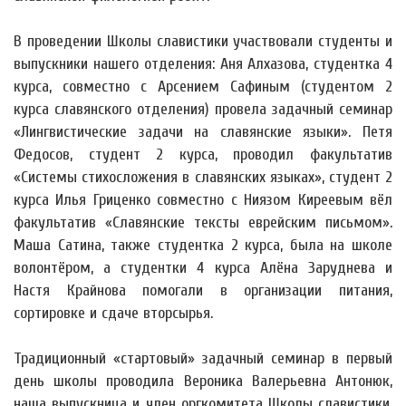
В проведении Школы славистики участвовали студенты и
выпускники нашего отделения: Аня Алхазова, студентка 4
курса, совместно с Арсением Сафиным (студентом 2
курса славянского отделения) провела задачный семинар
«Лингвистические задачи на славянские языки». Петя
Федосов, студент 2 курса, проводил факультатив
«Системы стихосложения в славянских языках», студент 2
курса Илья Гриценко совместно с Ниязом Киреевым вёл
факультатив «Славянские тексты еврейским письмом».
Маша Сатина, также студентка 2 курса, была на школе
волонтёром, а студентки 4 курса Алёна Заруднева и
Настя Крайнова помогали в организации питания,
сортировке и сдаче вторсырья.
Традиционный «стартовый» задачный семинар в первый
день школы проводила Вероника Валерьевна Антонюк,
наша выпускница и член оргкомитета Школы славистики,