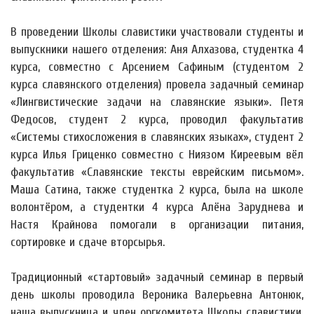
В проведении Школы славистики участвовали студенты и
выпускники нашего отделения: Аня Алхазова, студентка 4
курса, совместно с Арсением Сафиным (студентом 2
курса славянского отделения) провела задачный семинар
«Лингвистические задачи на славянские языки». Петя
Федосов, студент 2 курса, проводил факультатив
«Системы стихосложения в славянских языках», студент 2
курса Илья Гриценко совместно с Ниязом Киреевым вёл
факультатив «Славянские тексты еврейским письмом».
Маша Сатина, также студентка 2 курса, была на школе
волонтёром, а студентки 4 курса Алёна Заруднева и
Настя Крайнова помогали в организации питания,
сортировке и сдаче вторсырья.
Традиционный «стартовый» задачный семинар в первый
день школы проводила Вероника Валерьевна Антонюк,
наша выпускница и член оргкомитета Школы славистики,