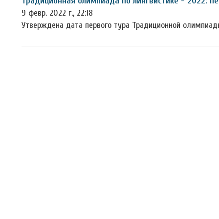
Традиционная олимпиада по лингвистике - 2022: п
9 февр. 2022 г., 22:18
Утверждена дата первого тура Традиционной олимпиады